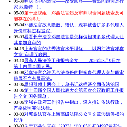
05-30
判决书中的造假——改变顺序——看出问题你是行
家 敢撕特 （..
05-09
第十巡视组：邓鑫法官违反审判职责问题线索及可
能存在的幕后
05-04
邓鑫法官故意隐匿、错认、毁弃被告拼多多代理人
身份材料过程追踪..
05-03
看看长宁法院邓鑫法官是怎样偏袒拼多多代理人让
其参加庭审的
04-19
上海官宣的优秀法官水平堪忧——以网红法官邓鑫
文章“审理互联网..
03-10
最高人民法院工作报告全文 ——2026年3月9日在
第十四届全国人民..
03-08
邓鑫法官允许无合法身份的拼多多代理人参与庭审
确属不当有最高法..
03-06
思想引领丨两会上，总书记这样谈全面依法治国
03-06
第十四届全国人民代表大会第四次会议政府工作报
告全文 国务院总..
03-06
李强在政府工作报告中指出，深入推进依法行政，
严格依照宪法法律..
03-03
对邓鑫法官在上海高级法院公众号文章涉嫌侵权的
投诉
03-03
关于邓鑫法官在（2023）沪0105民初34997号案件