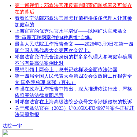
第十巡视组：邓鑫法官违反审判职责问题线索及可能存
在的幕后
看看长宁法院邓鑫法官是怎样偏袒拼多多代理人让其参
加庭审的
上海官宣的优秀法官水平堪忧——以网红法官邓鑫文
章“审理互联网案件的4种思维”自爆..
最高人民法院工作报告全文 ——2026年3月9日在第十四
届全国人民代表大会第四次会议上..
邓鑫法官允许无合法身份的拼多多代理人参与庭审确属
不当有最高法案例比对
思想引领丨两会上，总书记这样谈全面依法治国
第十四届全国人民代表大会第四次会议政府工作报告全
文 国务院总理 李强（豆包）
李强在政府工作报告中指出，深入推进依法行政，严格
依照宪法法律履职尽责
对邓鑫法官在上海高级法院公众号文章涉嫌侵权的投诉
关于邓鑫法官在（2023）沪0105民初34997号案件违纪违
法问题举报
法院一审