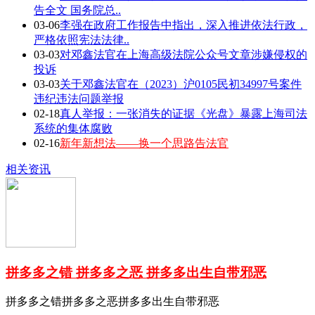
告全文 国务院总..
03-06
李强在政府工作报告中指出，深入推进依法行政，
严格依照宪法法律..
03-03
对邓鑫法官在上海高级法院公众号文章涉嫌侵权的
投诉
03-03
关于邓鑫法官在（2023）沪0105民初34997号案件
违纪违法问题举报
02-18
真人举报：一张消失的证据《光盘》暴露上海司法
系统的集体腐败
02-16
新年新想法——换一个思路告法官
相关资讯
拼多多之错 拼多多之恶 拼多多出生自带邪恶
拼多多之错拼多多之恶拼多多出生自带邪恶