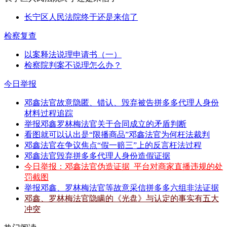
长宁区人民法院终于还是来信了
检察复查
以案释法说理申请书（一）
检察院判案不说理怎么办？
今日举报
邓鑫法官故意隐匿、错认、毁弃被告拼多多代理人身份
材料过程追踪
举报邓鑫罗林梅法官关于合同成立的矛盾判断
看图就可以认出是“限播商品”邓鑫法官为何枉法裁判
邓鑫法官在争议焦点“假一赔三”上的反言枉法过程
邓鑫法官毁弃拼多多代理人身份造假证据
今日举报：邓鑫法官伪造证据_平台对商家直播违规的处
罚截图
举报邓鑫、罗林梅法官等故意采信拼多多六组非法证据
邓鑫、罗林梅法官隐瞒的《光盘》与认定的事实有五大
冲突