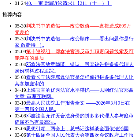
01-24
40. 一审遗漏诉讼请求1【211（十一）】
推荐内容
05-30
判决书中的造假——改变数值——直接造成899万
元差价
05-30
判决书中的造假——改变顺序——看出问题你是行
家 敢撕特 （..
05-09
第十巡视组：邓鑫法官违反审判职责问题线索及可
能存在的幕后
05-04
邓鑫法官故意隐匿、错认、毁弃被告拼多多代理人
身份材料过程追踪..
05-03
看看长宁法院邓鑫法官是怎样偏袒拼多多代理人让
其参加庭审的
04-19
上海官宣的优秀法官水平堪忧——以网红法官邓鑫
文章“审理互联网..
03-10
最高人民法院工作报告全文 ——2026年3月9日在
第十四届全国人民..
03-08
邓鑫法官允许无合法身份的拼多多代理人参与庭审
确属不当有最高法..
03-06
思想引领丨两会上，总书记这样谈全面依法治国
03-06
第十四届全国人民代表大会第四次会议政府工作报