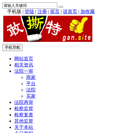
手机版
|
登陆
|
注册
|
留言
|
设首页
|
加收藏
手机导航
网站首页
相关资讯
法院一审
商家
平台
法院
买家
法院再审
检察监督
检察复查
其他监督
关于本站