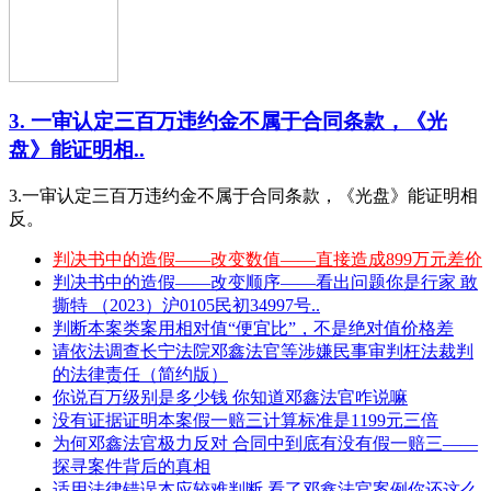
3. 一审认定三百万违约金不属于合同条款，《光
盘》能证明相..
3.一审认定三百万违约金不属于合同条款，《光盘》能证明相
反。
判决书中的造假——改变数值——直接造成899万元差价
判决书中的造假——改变顺序——看出问题你是行家 敢
撕特 （2023）沪0105民初34997号..
判断本案类案用相对值“便宜比”，不是绝对值价格差
请依法调查长宁法院邓鑫法官等涉嫌民事审判枉法裁判
的法律责任（简约版）
你说百万级别是多少钱 你知道邓鑫法官咋说嘛
没有证据证明本案假一赔三计算标准是1199元三倍
为何邓鑫法官极力反对 合同中到底有没有假一赔三——
探寻案件背后的真相
适用法律错误本应较难判断 看了邓鑫法官案例你还这么