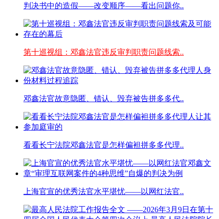
判决书中的造假——改变顺序——看出问题你..
第十巡视组：邓鑫法官违反审判职责问题线索..
邓鑫法官故意隐匿、错认、毁弃被告拼多多代..
看看长宁法院邓鑫法官是怎样偏袒拼多多代理..
上海官宣的优秀法官水平堪忧——以网红法官..