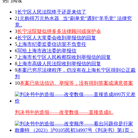
热门阅读
1
长宁区人民法院终于还是来信了
2
1元购得万元热水器 _当“刷单党”遇到“羊毛党” 法律究
竟..
3
长宁法院疑似拼多多法律顾问或保护伞
4
长宁区人大常委会收到举报信的回复
5
上海市纪委监委信访室不负责任
6
写给上海市政法委的举报信
7
上海市长宁区人民检察院收到举报信的回复
8
上海市高级人民法院收到举报信的回复
9
本案已穷尽法律程序，仍没有在上海长宁区得到公正裁
判
10
本案已依法信访、举报等，没有得到答案或满意答案
判决书中的造假——改变数值——直接造成8..