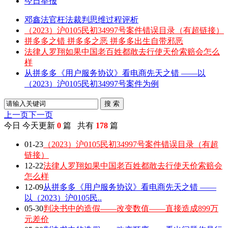
今日举报
邓鑫法官枉法裁判思维过程评析
（2023）沪0105民初34997号案件错误目录（有超链接）
拼多多之错 拼多多之恶 拼多多出生自带邪恶
法律人罗翔如果中国老百姓都敢去行使天价索赔会怎么
样
从拼多多《用户服务协议》看电商先天之错 ——以
（2023）沪0105民初34997号案件为例
搜 索
上一页
下一页
今日
今天更新
0
篇 共有
178
篇
01-23
（2023）沪0105民初34997号案件错误目录（有超
链接）
12-22
法律人罗翔如果中国老百姓都敢去行使天价索赔会
怎么样
12-09
从拼多多《用户服务协议》看电商先天之错 ——
以（2023）沪0105民..
05-30
判决书中的造假——改变数值——直接造成899万
元差价