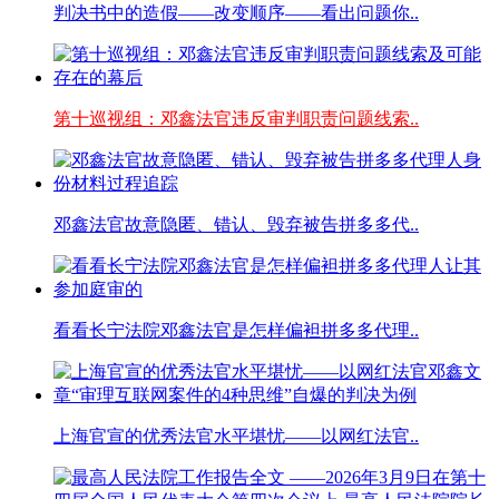
判决书中的造假——改变顺序——看出问题你..
第十巡视组：邓鑫法官违反审判职责问题线索..
邓鑫法官故意隐匿、错认、毁弃被告拼多多代..
看看长宁法院邓鑫法官是怎样偏袒拼多多代理..
上海官宣的优秀法官水平堪忧——以网红法官..