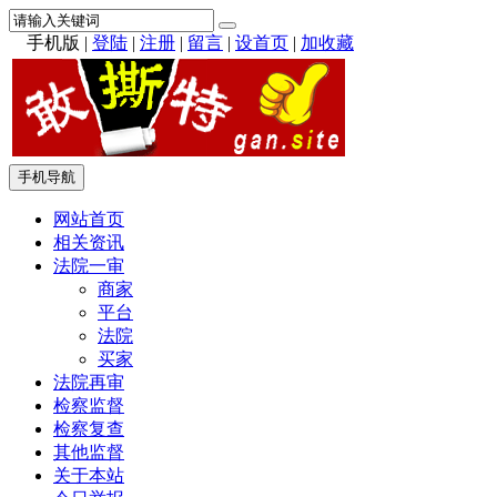
手机版
|
登陆
|
注册
|
留言
|
设首页
|
加收藏
手机导航
网站首页
相关资讯
法院一审
商家
平台
法院
买家
法院再审
检察监督
检察复查
其他监督
关于本站