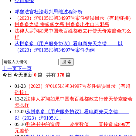
今日举报
邓鑫法官枉法裁判思维过程评析
（2023）沪0105民初34997号案件错误目录（有超链接）
拼多多之错 拼多多之恶 拼多多出生自带邪恶
法律人罗翔如果中国老百姓都敢去行使天价索赔会怎么
样
从拼多多《用户服务协议》看电商先天之错 ——以
（2023）沪0105民初34997号案件为例
搜 索
上一页
下一页
今日
今天更新
0
篇 共有
178
篇
01-23
（2023）沪0105民初34997号案件错误目录（有超
链接）
12-22
法律人罗翔如果中国老百姓都敢去行使天价索赔会
怎么样
12-09
从拼多多《用户服务协议》看电商先天之错 ——
以（2023）沪0105民..
05-30
判决书中的造假——改变数值——直接造成899万
元差价