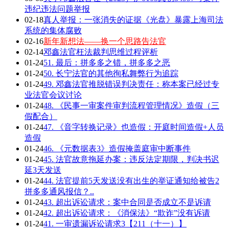
违纪违法问题举报
02-18
真人举报：一张消失的证据《光盘》暴露上海司法
系统的集体腐败
02-16
新年新想法——换一个思路告法官
02-14
邓鑫法官枉法裁判思维过程评析
01-24
51. 最后：拼多多之错，拼多多之恶
01-24
50. 长宁法官的其他徇私舞弊行为追踪
01-24
49. 邓鑫法官推脱错误判决责任：称本案已经过专
业法官会议讨论
01-24
48. 《民事一审案件审判流程管理情况》造假（三
假配合）
01-24
47. 《音字转换记录》也造假：开庭时间造假+人员
造假
01-24
46. 《元数据表3》造假掩盖庭审中断事件
01-24
45. 法官故意拖延办案：违反法定期限，判决书迟
延3天发送
01-24
44. 法官提前5天发送没有出生的举证通知给被告2
拼多多通风报信？..
01-24
43. 超出诉讼请求：案中合同是否成立不是诉请
01-24
42. 超出诉讼请求：《消保法》“欺诈”没有诉请
01-24
41. 一审遗漏诉讼请求3【211（十一）】