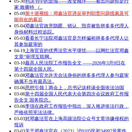
05-30
判决书中的造假——改变顺序——看出问题你是行
家 敢撕特 （..
05-09
第十巡视组：邓鑫法官违反审判职责问题线索及可
能存在的幕后
05-04
邓鑫法官故意隐匿、错认、毁弃被告拼多多代理人
身份材料过程追踪..
05-03
看看长宁法院邓鑫法官是怎样偏袒拼多多代理人让
其参加庭审的
04-19
上海官宣的优秀法官水平堪忧——以网红法官邓鑫
文章“审理互联网..
03-10
最高人民法院工作报告全文 ——2026年3月9日在
第十四届全国人民..
03-08
邓鑫法官允许无合法身份的拼多多代理人参与庭审
确属不当有最高法..
03-06
思想引领丨两会上，总书记这样谈全面依法治国
03-06
第十四届全国人民代表大会第四次会议政府工作报
告全文 国务院总..
03-06
李强在政府工作报告中指出，深入推进依法行政，
严格依照宪法法律..
03-03
对邓鑫法官在上海高级法院公众号文章涉嫌侵权的
投诉
03-03
关于邓鑫法官在（2023）沪0105民初34997号案件