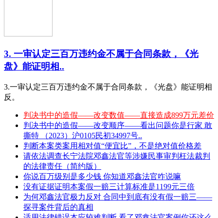
3. 一审认定三百万违约金不属于合同条款，《光
盘》能证明相..
3.一审认定三百万违约金不属于合同条款，《光盘》能证明相
反。
判决书中的造假——改变数值——直接造成899万元差价
判决书中的造假——改变顺序——看出问题你是行家 敢
撕特 （2023）沪0105民初34997号..
判断本案类案用相对值“便宜比”，不是绝对值价格差
请依法调查长宁法院邓鑫法官等涉嫌民事审判枉法裁判
的法律责任（简约版）
你说百万级别是多少钱 你知道邓鑫法官咋说嘛
没有证据证明本案假一赔三计算标准是1199元三倍
为何邓鑫法官极力反对 合同中到底有没有假一赔三——
探寻案件背后的真相
适用法律错误本应较难判断 看了邓鑫法官案例你还这么