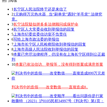
热门阅读
1
长宁区人民法院终于还是来信了
2
1元购得万元热水器 _当“刷单党”遇到“羊毛党” 法律究
竟..
3
长宁法院疑似拼多多法律顾问或保护伞
4
长宁区人大常委会收到举报信的回复
5
上海市纪委监委信访室不负责任
6
写给上海市政法委的举报信
7
上海市长宁区人民检察院收到举报信的回复
8
上海市高级人民法院收到举报信的回复
9
本案已穷尽法律程序，仍没有在上海长宁区得到公正裁
判
10
本案已依法信访、举报等，没有得到答案或满意答案
判决书中的造假——改变数值——直接造成8..