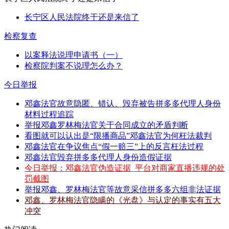
长宁区人民法院终于还是来信了
检察复查
以案释法说理申请书（一）
检察院判案不说理怎么办？
今日举报
邓鑫法官故意隐匿、错认、毁弃被告拼多多代理人身份
材料过程追踪
举报邓鑫罗林梅法官关于合同成立的矛盾判断
看图就可以认出是“限播商品”邓鑫法官为何枉法裁判
邓鑫法官在争议焦点“假一赔三”上的反言枉法过程
邓鑫法官毁弃拼多多代理人身份造假证据
今日举报：邓鑫法官伪造证据_平台对商家直播违规的处
罚截图
举报邓鑫、罗林梅法官等故意采信拼多多六组非法证据
邓鑫、罗林梅法官隐瞒的《光盘》与认定的事实有五大
冲突