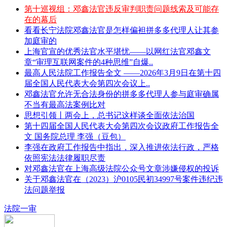
第十巡视组：邓鑫法官违反审判职责问题线索及可能存
在的幕后
看看长宁法院邓鑫法官是怎样偏袒拼多多代理人让其参
加庭审的
上海官宣的优秀法官水平堪忧——以网红法官邓鑫文
章“审理互联网案件的4种思维”自爆..
最高人民法院工作报告全文 ——2026年3月9日在第十四
届全国人民代表大会第四次会议上..
邓鑫法官允许无合法身份的拼多多代理人参与庭审确属
不当有最高法案例比对
思想引领丨两会上，总书记这样谈全面依法治国
第十四届全国人民代表大会第四次会议政府工作报告全
文 国务院总理 李强（豆包）
李强在政府工作报告中指出，深入推进依法行政，严格
依照宪法法律履职尽责
对邓鑫法官在上海高级法院公众号文章涉嫌侵权的投诉
关于邓鑫法官在（2023）沪0105民初34997号案件违纪违
法问题举报
法院一审