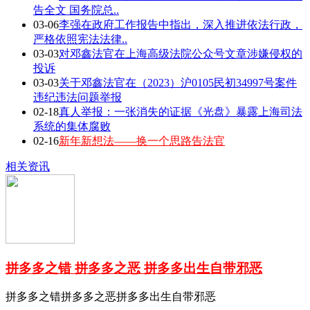
告全文 国务院总..
03-06
李强在政府工作报告中指出，深入推进依法行政，
严格依照宪法法律..
03-03
对邓鑫法官在上海高级法院公众号文章涉嫌侵权的
投诉
03-03
关于邓鑫法官在（2023）沪0105民初34997号案件
违纪违法问题举报
02-18
真人举报：一张消失的证据《光盘》暴露上海司法
系统的集体腐败
02-16
新年新想法——换一个思路告法官
相关资讯
拼多多之错 拼多多之恶 拼多多出生自带邪恶
拼多多之错拼多多之恶拼多多出生自带邪恶