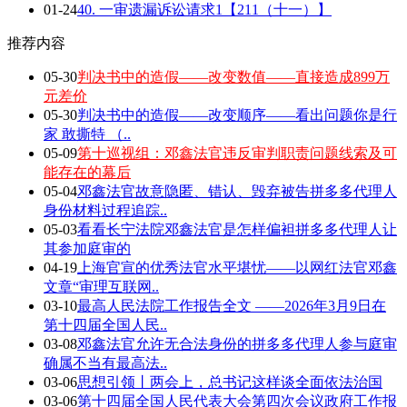
01-24
40. 一审遗漏诉讼请求1【211（十一）】
推荐内容
05-30
判决书中的造假——改变数值——直接造成899万
元差价
05-30
判决书中的造假——改变顺序——看出问题你是行
家 敢撕特 （..
05-09
第十巡视组：邓鑫法官违反审判职责问题线索及可
能存在的幕后
05-04
邓鑫法官故意隐匿、错认、毁弃被告拼多多代理人
身份材料过程追踪..
05-03
看看长宁法院邓鑫法官是怎样偏袒拼多多代理人让
其参加庭审的
04-19
上海官宣的优秀法官水平堪忧——以网红法官邓鑫
文章“审理互联网..
03-10
最高人民法院工作报告全文 ——2026年3月9日在
第十四届全国人民..
03-08
邓鑫法官允许无合法身份的拼多多代理人参与庭审
确属不当有最高法..
03-06
思想引领丨两会上，总书记这样谈全面依法治国
03-06
第十四届全国人民代表大会第四次会议政府工作报